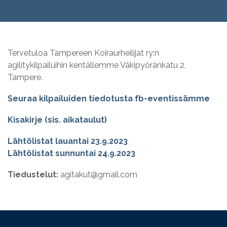
Tervetuloa Tampereen Koiraurheilijat ry:n
agilitykilpailuihin kentällemme Väkipyöränkatu 2,
Tampere.
Seuraa kilpailuiden tiedotusta fb-eventissämme
Kisakirje (sis. aikataulut)
Lähtölistat lauantai 23.9.2023
Lähtölistat sunnuntai 24.9.2023
Tiedustelut:
agitakut@gmail.com