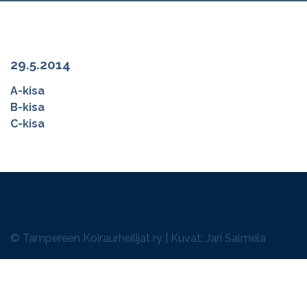
29.5.2014
A-kisa
B-kisa
C-kisa
© Tampereen Koiraurheilijat ry | Kuvat: Jari Salmela