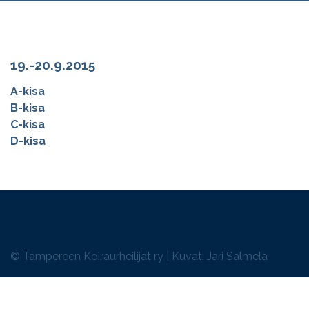
19.-20.9.2015
A-kisa
B-kisa
C-kisa
D-kisa
© Tampereen Koiraurheilijat ry | Kuvat: Jari Salmela