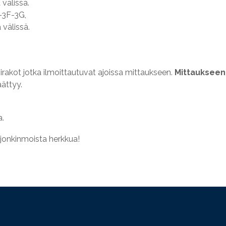
 välissä.
-3F-3G,
 välissä.
oirakot jotka ilmoittautuvat ajoissa mittaukseen.
Mittaukseen 
ättyy.
a.
 jonkinmoista herkkua!