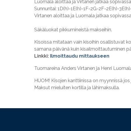
Luomala aloittaa ja Virtanen jatkaa sopivassa
Sunnuntai: 1D(h)-1E(h)-1F-2G-2F-2E(h)-3E(h)
Virtanen aloittaa ja Luomala jatkaa sopivassa
Säkäluokat pikkumineistä makseihin.
Kisoissa mitataan vain kisoihin osallistuvat k
samana päivänä kuin kisailmoittautuminen pä
Linkki:
Ilmoittaudu mittaukseen
Tuomareina Anders Virtanen ja Henri Luomal
HUOM! Kisojen kanttiinissa on myynnissä jos
Maksut mieluiten kortilla ja lähimaksulla.