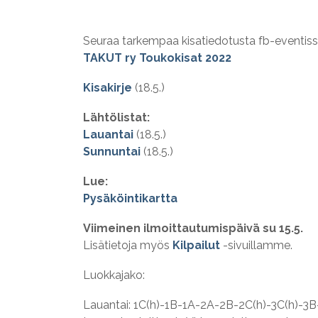
Seuraa tarkempaa kisatiedotusta fb-eventi
TAKUT ry Toukokisat 2022
Kisakirje
(18.5.)
Lähtölistat:
Lauantai
(18.5.)
Sunnuntai
(18.5.)
Lue:
Pysäköintikartta
Viimeinen ilmoittautumispäivä su 15.5.
Lisätietoja myös
Kilpailut
-sivuillamme.
Luokkajako:
Lauantai: 1C(h)-1B-1A-2A-2B-2C(h)-3C(h)-3