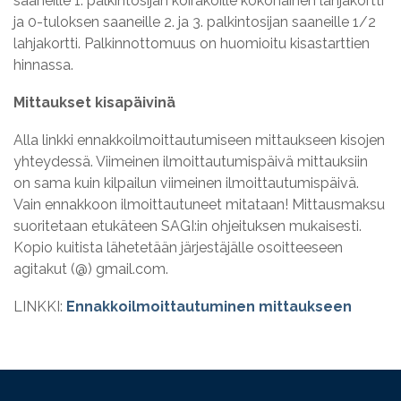
saaneille 1. palkintosijan koirakoille kokonainen lahjakortti
ja 0-tuloksen saaneille 2. ja 3. palkintosijan saaneille 1/2
lahjakortti. Palkinnottomuus on huomioitu kisastarttien
hinnassa.
Mittaukset kisapäivinä
Alla linkki ennakkoilmoittautumiseen mittaukseen kisojen
yhteydessä. Viimeinen ilmoittautumispäivä mittauksiin
on sama kuin kilpailun viimeinen ilmoittautumispäivä.
Vain ennakkoon ilmoittautuneet mitataan! Mittausmaksu
suoritetaan etukäteen SAGI:in ohjeituksen mukaisesti.
Kopio kuitista lähetetään järjestäjälle osoitteeseen
agitakut (@) gmail.com.
LINKKI:
Ennakkoilmoittautuminen mittaukseen